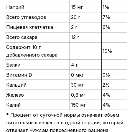
Натрий
15 мг
1%
Всего углеводов
20 г
7%
Пищевая клетчатка
2 г
6%
Всего сахара
12 г
Содержит 10 г
19%
добавленного сахара
Белки
4 г
Витамин D
0 мкг
0%
Кальций
30 мг
2%
Железо
0,8 мг
4%
Калий
150 мг
4%
* Процент от суточной нормы означает объем
питательных веществ в одной порции, который
отвечает нуждам повседневного рациона.