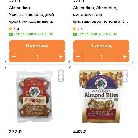
Almondina,
Almondina, Almonduo,
Чоконат(шоколадный
миндальное и
орех), миндальные и
фисташковое печенье, 113
шоколадные печенья, 4
г (4 унции)
4.4
4.5
Есть в наличии в США
Есть в наличии в США
унции (113 г)
В корзину
В корзину
377 ₽
443 ₽