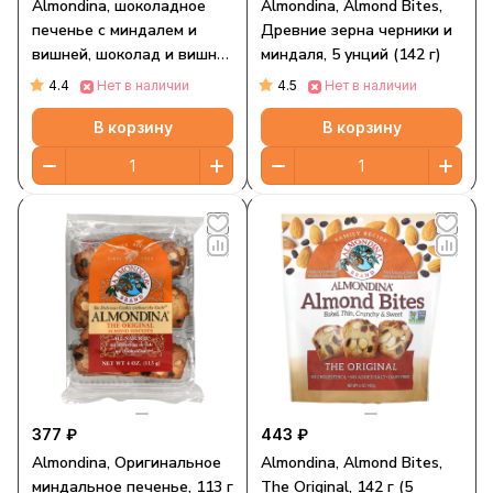
Almondina, шоколадное
Almondina, Almond Bites,
печенье с миндалем и
Древние зерна черники и
вишней, шоколад и вишня,
миндаля, 5 унций (142 г)
113 г (4 унции)
4.4
4.5
Нет в наличии
Нет в наличии
В корзину
В корзину
377 ₽
443 ₽
Almondina, Оригинальное
Almondina, Almond Bites,
миндальное печенье, 113 г
The Original, 142 г (5