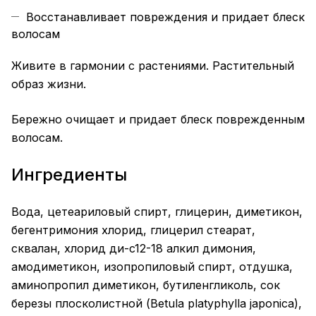
Восстанавливает повреждения и придает блеск
волосам
Живите в гармонии с растениями. Растительный
образ жизни.
Бережно очищает и придает блеск поврежденным
волосам.
Ингредиенты
Вода, цетеариловый спирт, глицерин, диметикон,
бегентримония хлорид, глицерил стеарат,
сквалан, хлорид ди-c12-18 алкил димония,
амодиметикон, изопропиловый спирт, отдушка,
аминопропил диметикон, бутиленгликоль, сок
березы плосколистной (Betula platyphylla japonica),