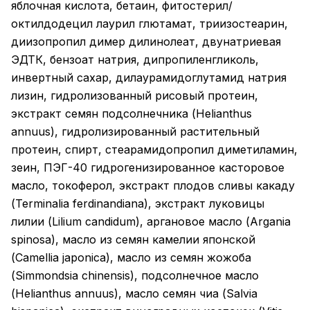
яблочная кислота, бетаин, фитостерил/
октилдодецил лаурил глютамат, триизостеарин,
диизопропил димер дилинолеат, двунатриевая
ЭДТК, бензоат натрия, дипропиленгликоль,
инвертный сахар, дилаурамидоглутамид натрия
лизин, гидролизованный рисовый протеин,
экстракт семян подсолнечника (Helianthus
annuus), гидролизированный растительный
протеин, спирт, стеарамидопропил диметиламин,
зеин, ПЭГ-40 гидрогенизированное касторовое
масло, токоферол, экстракт плодов сливы какаду
(Terminalia ferdinandiana), экстракт луковицы
лилии (Lilium candidum), аргановое масло (Argania
spinosa), масло из семян камелии японской
(Camellia japonica), масло из семян жожоба
(Simmondsia chinensis), подсолнечное масло
(Helianthus annuus), масло семян чиа (Salvia