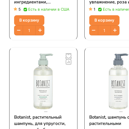
ингредиентами,
увлажнение, роза 
увлажняющее, роза и
персик, 450 мл (15
5
Есть в наличии в США
1
Есть в налич
белый персик, 490 мл (16,5
унции)
В корзину
В корзину
жидк. унции)
Botanist, растительный
Botanist, шампунь 
шампунь, для упругости,
растительными