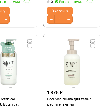
т и шалфей, 490 г
(16,5 жидк. унции)
ть в наличии в США
0
Есть в наличии в США
ции)
ину
В корзину
₽
1 875 ₽
 Botanical
Botanist, пенка для тела с
, Botanical
растительными