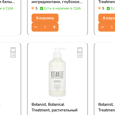
и белый
ингредиентами, глубокое
Treatmen
,2 жидк.
увлажнение, водная лилия
груша и 
ии в США
5
Есть в наличии в США
5
Ес
и малина, 490 мл (16,5
(17,2 ун
В корзину
В корз
жидк. унции)
с
Botanist, Botanical
Botanist,
Treatment, растительный
Treatmen