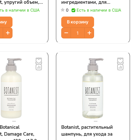
t, упругий объем,
ингредиентами, для
ромашка, 490 г
глубокого увлажнения,
ть в наличии в США
0
Есть в наличии в США
ции)
водная лилия и малина,
ину
В корзину
450 мл (15,2 жидк. унции)
 Botanical
Botanist, растительный
t, Damage Care,
шампунь, для ухода за