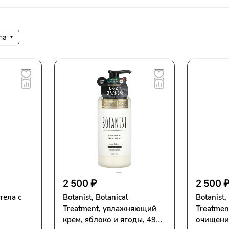
па
2 500 ₽
2 500 
тела с
Botanist, Botanical
Botanist,
Treatment, увлажняющий
Treatmen
крем, яблоко и ягоды, 490 г
очищени