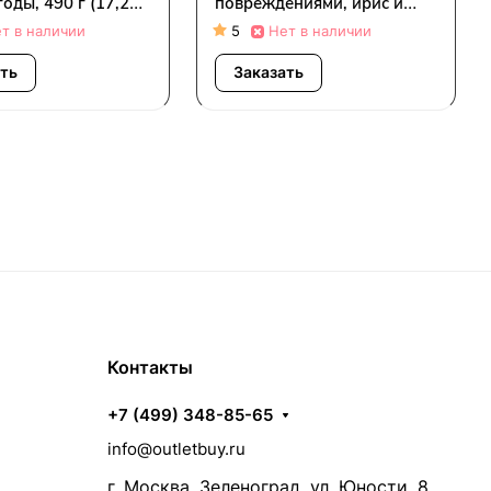
годы, 490 г (17,2
повреждениями, ирис и
фрезия, 490 мл (16,5 жидк.
т в наличии
5
Нет в наличии
унции)
ать
Заказать
Контакты
+7 (499) 348-85-65
info@outletbuy.ru
г. Москва, Зеленоград, ул. Юности, 8