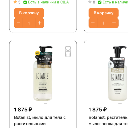
роза, 490 мл (16,5 жидк.
очищающее средст
5
Есть в наличии в США
0
Есть в налич
унции)
черная смородина 
В корзину
В корзину
листовая зелень, 
(16,5 жидк. унции)
1 875 ₽
1 875 ₽
Botanist, мыло для тела с
Botanist, растител
растительными
мыло-пенка для те