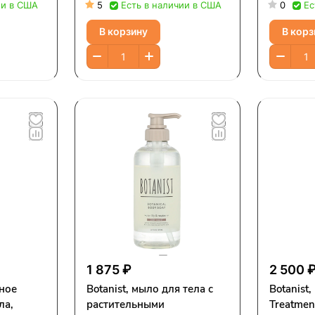
во,
(17,2 унции)
грейпфру
ии в США
5
Есть в наличии в США
0
Ес
и
(17,2 ун
В корзину
В корз
490 мл
1 875 ₽
2 500 
ьное
Botanist, мыло для тела с
Botanist,
ла,
растительными
Treatment