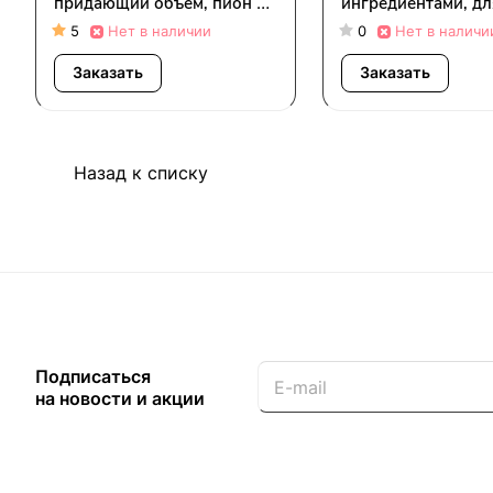
придающий объем, пион и
ингредиентами, дл
цветок апельсина, 490 мл
очищения кожи го
5
Нет в наличии
0
Нет в наличи
(16,5 жидк. унции)
лайм и листовая зе
Заказать
Заказать
490 мл (16,5 жидк.
Назад к списку
Подписаться
на новости и акции