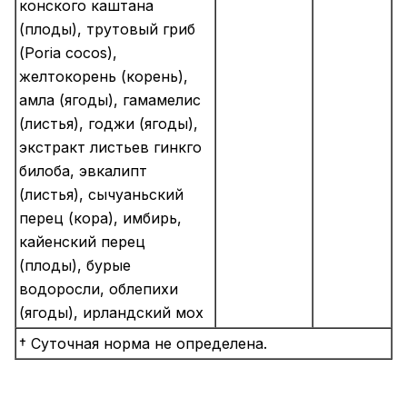
конского каштана
(плоды), трутовый гриб
(Poria cocos),
желтокорень (корень),
амла (ягоды), гамамелис
(листья), годжи (ягоды),
экстракт листьев гинкго
билоба, эвкалипт
(листья), сычуаньский
перец (кора), имбирь,
кайенский перец
(плоды), бурые
водоросли, облепихи
(ягоды), ирландский мох
† Суточная норма не определена.