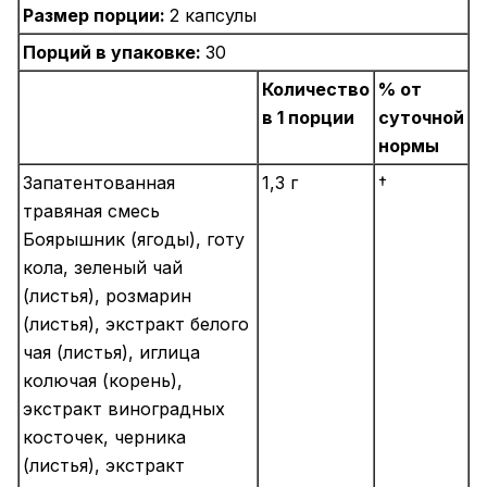
Размер порции:
2 капсулы
Порций в упаковке:
30
Количество
% от
в 1 порции
суточной
нормы
Запатентованная
1,3 г
†
травяная смесь
Боярышник (ягоды), готу
кола, зеленый чай
(листья), розмарин
(листья), экстракт белого
чая (листья), иглица
колючая (корень),
экстракт виноградных
косточек, черника
(листья), экстракт