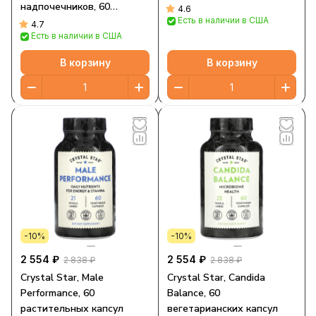
надпочечников, 60
4.6
Есть в наличии в США
вегетарианских капсул
4.7
Есть в наличии в США
В корзину
В корзину
-10%
-10%
2 554 ₽
2 554 ₽
2 838 ₽
2 838 ₽
Crystal Star, Male
Crystal Star, Candida
Performance, 60
Balance, 60
растительных капсул
вегетарианских капсул