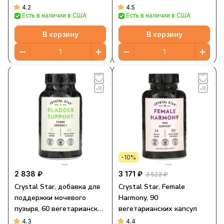
4.2
4.5
Есть в наличии в США
Есть в наличии в США
В корзину
В корзину
-10%
2 838 ₽
3 171 ₽
3 523 ₽
Crystal Star, добавка для
Crystal Star, Female
поддержки мочевого
Harmony, 90
пузыря, 60 вегетарианских
вегетарианских капсул
капсул
4.3
4.4