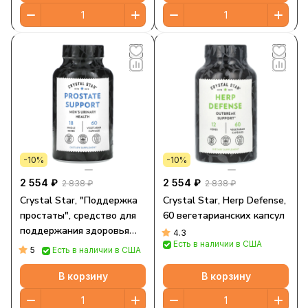
-10%
-10%
2 554 ₽
2 554 ₽
2 838 ₽
2 838 ₽
Crystal Star, "Поддержка
Crystal Star, Herp Defense,
простаты", средство для
60 вегетарианских капсул
поддержания здоровья
4.3
Есть в наличии в США
простаты, 60 капсул в
5
Есть в наличии в США
растительной оболочке
В корзину
В корзину