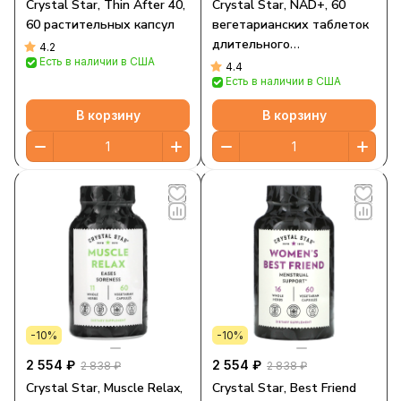
Crystal Star, Thin After 40,
Crystal Star, NAD+, 60
60 растительных капсул
вегетарианских таблеток
длительного
4.2
Есть в наличии в США
высвобождения
4.4
Есть в наличии в США
В корзину
В корзину
-10%
-10%
2 554 ₽
2 554 ₽
2 838 ₽
2 838 ₽
Crystal Star, Muscle Relax,
Crystal Star, Best Friend