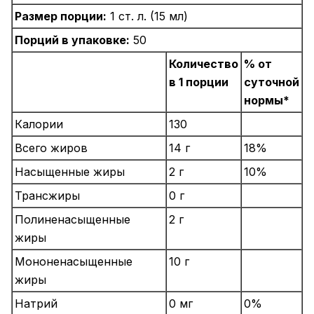
Размер порции:
1 ст. л. (15 мл)
Порций в упаковке:
50
Количество
% от
в 1 порции
суточной
нормы*
Калории
130
Всего жиров
14 г
18%
Насыщенные жиры
2 г
10%
Трансжиры
0 г
Полиненасыщенные
2 г
жиры
Мононенасыщенные
10 г
жиры
Натрий
0 мг
0%